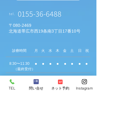
0155-36-6488
tel.
〒080-2469
北海道帯広市西19条南3丁目17番10号
​診療時間
月
火
水
木
金
土
日
祝
●
●
●
●
●
●
●
●
8:30〜11:30
（最終受付）
●
●
●
●
●
​●
●
●
13:00〜16:00
（最終受付）
TEL
問い合せ
ネット予約
Instagram